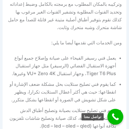
وتركيبه بالمكان المطلوب مع برمجته بالكامل وضبط إعداداته
وتحديد القنوات المطلوبة وتشفير القنوات الغير مرغوب بها
كذلك نقوم بتوفير أطباق أصلية متينة غير قابلة للصدأ مع حامل
شاشة متحرك وشبه متحرك وثابت.
ومن الخدمات التي نقدمها أيضا ما يلي:
يعمل فني رسيفر الفيحاء على صيانة وإصلاح جميع أنواع
أجهزة الاستقبال الفضائي (الرسيفر) مثل جهاز استقبال
Tiger T6 Plus، وجهاز استقبال VU+ Zero 4K وغيرها.
كما يقوم فني تصليح ستلايت بحل مشكلة ضعف الإشارة أو
انقطاعها: حيث هي أكثر أعطال الستلايت تكرارا، ويظهر
على شكل تشويش في الصورة أو انقطاعها بشكل متكرر.
يقوم فني تصليح ستلايت بصيانة وتصليح أطباق الدش
تواصل معنا
المستعملة والجديدة، كذلك صيانة وتصليح شاشات تلفزيون
بكافة أنواعها (lcd – led – oled – qled).