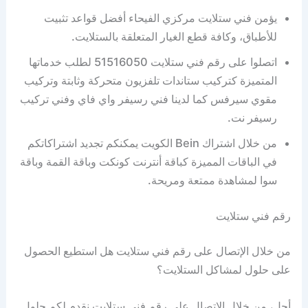
يؤمن فني ستلايت مركزي الفيحاء أفضل قواعد تثبيت
للأطباق، وكافة قطع الغيار المتعلقة بالستلايت.
اتصلوا على رقم فني ستلايت 51516050 لطلب خدماتها
المتميزة كتركيب ستاندات تلفزيون متحركة وثابتة وتركيب
مقوي سيرفس كما لدينا فني رسيفر واي فاي وفني تركيب
رسيفر نت.
من خلال اشتراك Bein الكويت يمكنكم تجديد اشتراكاتكم
في الباقات المميزة كباقة أنترنت كونكت وباقة القمة وباقة
سوا لمشاهدة ممتعة ومريحة.
رقم فني ستلايت
من خلال الإتصال على رقم فني ستلايت هل استطيع الحصول
على حلول لمشاكل الستلايت؟
أجل، من خلال الإتصال على رقم فني ستلايت نقدم لكم حلول