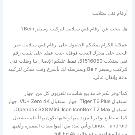
أرقام فني ستلايت
هل تبحث عن أرقام فني ستلايت لتركيب رسيفر Bein؟
عملائنا الكرام يمكنكم الحصول على أرقام فني ستلايت عبر
البحث على محرك البحث قوقل، حيث عملنا على تثبيت رقم
فني ستلايت 51516050، فقط عليكم الإتصال بنا وطلب فني
لتركيب رسيفر Bein وسنرسله لك بأسرع وقت ممكن لتركيبه
بدقة وإتقان عالي.
كما توفر لكم خدمة بيع شاشات تلفزيون كل من: جهاز
استقبال Tiger T6 Plus، جهاز استقبال VU+ Zero 4K، جهاز
استقبال Openbox SX8 Mini، Icon IconBox T2 Max،
كما نستطيع توفير المزيد منها وأغلبها تكون بها أنظمة تشغيل
Linux – android وتأتي بعدد من المواصفات المميزة وأهمها
ميزة المشاهدة بدقة عالية full hd 4k.