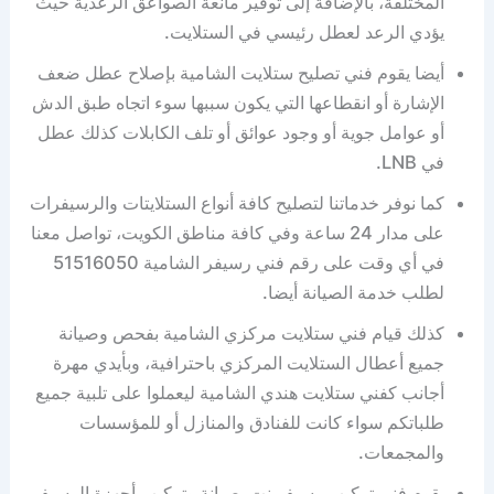
المختلفة، بالإضافة إلى توفير مانعة الصواعق الرعدية حيث
يؤدي الرعد لعطل رئيسي في الستلايت.
أيضا يقوم فني تصليح ستلايت الشامية بإصلاح عطل ضعف
الإشارة أو انقطاعها التي يكون سببها سوء اتجاه طبق الدش
أو عوامل جوية أو وجود عوائق أو تلف الكابلات كذلك عطل
في LNB.
كما نوفر خدماتنا لتصليح كافة أنواع الستلايتات والرسيفرات
على مدار 24 ساعة وفي كافة مناطق الكويت، تواصل معنا
في أي وقت على رقم فني رسيفر الشامية 51516050
لطلب خدمة الصيانة أيضا.
كذلك قيام فني ستلايت مركزي الشامية بفحص وصيانة
جميع أعطال الستلايت المركزي باحترافية، وبأيدي مهرة
أجانب كفني ستلايت هندي الشامية ليعملوا على تلبية جميع
طلباتكم سواء كانت للفنادق والمنازل أو للمؤسسات
والمجمعات.
يقوم فني تركيب رسيفر نت بصيانة وتركيب أجهزة الرسيفر