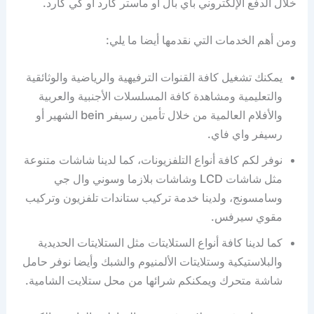
خلال الدفع الإلكتروني باي بال أو ماستر كارد أو كي كارد.
ومن أهم الخدمات التي نقدمها أيضا ما يلي:
يمكنك تشغيل كافة القنوات الترفيهية والرياضية والوثائقية
والتعليمية ومشاهدة كافة المسلسلات الأجنبية والعربية
والأفلام العالمية من خلال تأمين رسيفر bein الشهير أو
رسيفر واي فاي.
نوفر لكم كافة أنواع التلفزيونات، كما لدينا شاشات متنوعة
مثل شاشات LCD وشاشات بلازما وسوني وال جي
وسامسونج، ولدينا خدمة تركيب ستاندات تلفزيون وتركيب
مقوي سيرفس.
كما لدينا كافة أنواع الستلايتات مثل الستلايتات الحديدية
والبلاستيكية وستلايتات الألمنيوم والشبك وأيضا نوفر حامل
شاشة متحرك ويمكنكم شرائها من محل ستلايت الشامية.