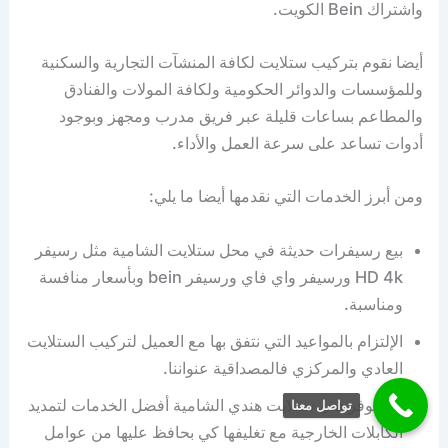
واشتراك Bein الكويت.
أيضا نقوم بتركيب ستلايت لكافة المنشآت التجارية والسكنية
وللمؤسسات والدوائر الحكومية ولكافة المولات والفنادق
والمطاعم بساعات قليلة عبر فريق مدرب ومجهز وبوجود
أدوات تساعد على سرعة العمل والأداء.
ومن أبرز الخدمات التي نقدمها أيضا ما يلي:
بيع رسيفرات حديثة في محل ستلايت الشامية مثل رسيفر
HD 4k ورسيفر واي فاي ورسيفر bein وبأسعار منافسة
ومناسبة.
الإلتزام بالمواعيد التي نتفق بها مع العميل لتركيب الستلايت
العادي والمركزي فالمصداقية عنواننا.
كما يوفر فني ستلايت هندي الشامية أفضل الخدمات لتمديد
تواصل معنا
الكابلات الخارجية مع تغليفها كي بحافظ عليها من عوامل