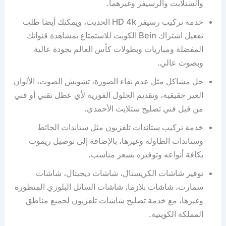
والستلايت والرسيفر وغيرهما.
خدمة تركيب رسيفر HD 4k الحديث، ويمكنك أيضا طلب
تفعيل اشتراك Bein الكويت للاستمتاع بمشاهدة قنواتك
المفضلة ومباريات وبطولات كأس العالم بجودة عالية
وبصوت عالي.
حل مشاكل مثل عدم نقاء الصورة، تشويش الصوت، الألوان
الغير حقيقية، وتقديم الحلول الفورية لأي عطل تقني أو فني
من قبل فني تصليح ستلايت الأحمدي.
خدمة تركيب ستاندات تلفزيون مثل ستاندات الحائط
وستاندات الطاولة وغيرها، بالإضافة إلى توصيل ريموت
بكافة أنواعه وتوفيره بسعر مناسب.
توفير شاشات الكريستال، شاشات ديجيتال، شاشات
سمارت، شاشات بلازما، شاشات السائل البلوري المتطورة
وغيرها، مع خدمة تصليح شاشات تلفزيون لجميع مناطق
المملكة الكويتية.