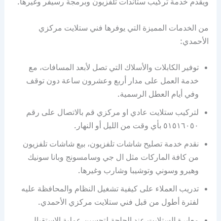
ويقدم خدمة تركيب ستاندات تلفزيون وبرمجة رسيفر وغيرها.
من الخدمات المميزة التي يوفرها فني ستلايت مركزي
الأحمدي:
توفير الكابلات والأسلاك التي تصل لأبعد المسافات، مع
خدمة العمل على مدار أربع وعشرون ساعة دون توقف
وفي أيام العطل الرسمية.
لتركيب ستلايت عادي او مركزي قم بالاتصال على رقم
٥١٥١٦٠٥٠ بأي وقت من الليل أو النهار.
نقدم خدمة تصليح شاشات تلفزيون، بيع شاشات تلفزيون
من كافة الماركات مثل ال جي وسامسونج وبانا سونيك
وهيرو وسوني وتوشيبا وشارب وغيرها.
تدريب العملاء على كيفية تشغيل النظام والمحافظة عليه
لفترة أطول من قبل فني ستلايت مركزي الأحمدي.
معايرة الستلايت عند الحاجة لتحسين عملية الاستقبال