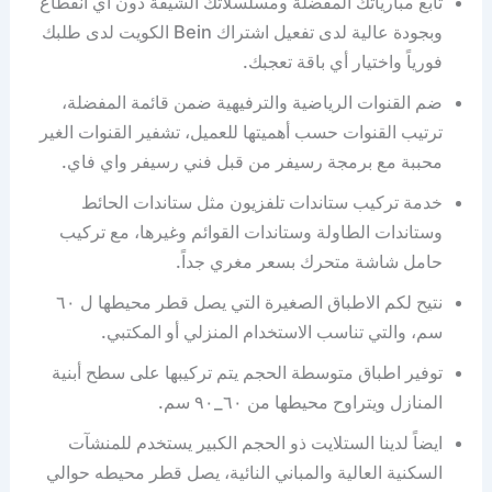
تابع مبارياتك المفضلة ومسلسلاتك الشيقة دون أي انقطاع
وبجودة عالية لدى تفعيل اشتراك Bein الكويت لدى طلبك
فورياً واختيار أي باقة تعجبك.
ضم القنوات الرياضية والترفيهية ضمن قائمة المفضلة،
ترتيب القنوات حسب أهميتها للعميل، تشفير القنوات الغير
محببة مع برمجة رسيفر من قبل فني رسيفر واي فاي.
خدمة تركيب ستاندات تلفزيون مثل ستاندات الحائط
وستاندات الطاولة وستاندات القوائم وغيرها، مع تركيب
حامل شاشة متحرك بسعر مغري جداً.
نتيح لكم الاطباق الصغيرة التي يصل قطر محيطها ل ٦٠
سم، والتي تناسب الاستخدام المنزلي أو المكتبي.
توفير اطباق متوسطة الحجم يتم تركيبها على سطح أبنية
المنازل ويتراوح محيطها من ٦٠_٩٠ سم.
ايضاً لدينا الستلايت ذو الحجم الكبير يستخدم للمنشآت
السكنية العالية والمباني النائية، يصل قطر محيطه حوالي