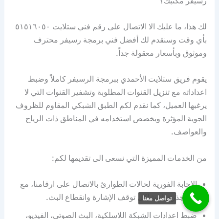
رسيفر مكتبك؟
لك هذا، ما عليك الا الاتصال على رقم فني ستلايت ٥١٥١٦٠٥٠
بأي وقت وسنقدم لك أفضل فني برمجة رسيفر محترف
وموثوق وبأسعار معقولة جداً.
يقوم فريق ستلايت الأحمدي ببرمجة الرسيفر كاملاً وضبط
اعداداته مع تنزيل القنوات المطلوبة وتشفير القنوات التي لا
يرغبها العميل، كما نقدم لكم الطبق الشبكي المقاوم للظروف
الجوية المؤثرة ويخصص استخدامه في المناطق ذات الرياح
والعواصف.
من الخدمات المميزة التي نسعى الى تقديمها لكم:
الإجابة الفورية لحالات الطوارئ بالاتصال على ارقامنا، مع
حل جذري لمشاكل توقف الإشارة وانقطاع البث.
تواصل معنا
ضبط اعدادات الشبكة اللاسلكية، البث الصوتي، الفيديو،