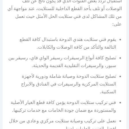
استقبال تردد بعض القنوات الذي قد يكون ناتج عن تلف
الوصلات أو تلف بأحد القطع الداخلية للستلايت، عند مواجهة أي
من تلك المشاكل لدى فني ستلايت الحل الأمثل حيث نعمل
على:
يقوم فني ستلايت هندي الدوحة باستبدال كافة القطع
التالفة والتأكد من كافة الوصلات والكابلات.
تصليح كافة أنواع الرسيفرات رسيفر الواي فاي، رسيفر بين
سبور، والرسيفرات التقليدية القديمة والحديثة.
تصليح ستلايت الدوحة وصيانة شاملة ودورية لأجهزة
الستلايت المركزية والرسيفرات في الفنادق والابراج
السكنية.
فني تركيب ستلايت الدوحة يؤمن كافة قطع الغيار الأصلية
والمستوردة مع ضمان جودة الخامات مع خدمات تركيبها.
نعمل على تركيب وصيانة ستلايت مركزي وعادي من خلال
افضل الفنيين العاملين لدينا.