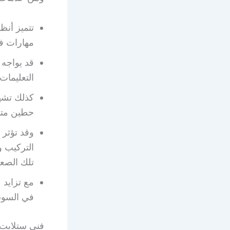
تتميز أنظ
مهارات فن
قد يواجه
التعليما
كذلك تشه
حطين متاب
وقد تؤثر 
التركيب 
تلك الصع
مع تزايد 
في السوق 
فني ستلايت