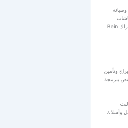
صيانة
اشات
تلفزيون وتركيب ستاندات تلفزيون وحامل شاشة متحرك وتوفير خدمة اشتراك Bein
راج وتأمين
تص ببرمجة
لبث
ين رأسLNB وقواعد وحوامل وأسلاك