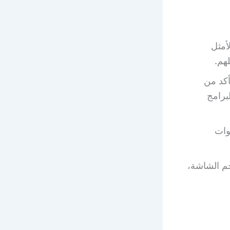
أمثل
هم.
أكد من
برامج
وات
م الشاشة،