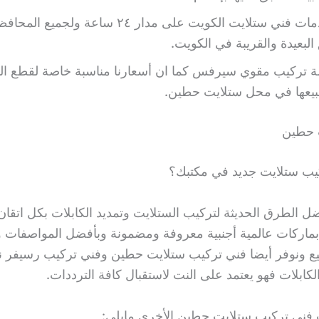
تتوافر خدمات فني ستلايت الكويت على مدار ٢٤ ساعة ولجميع ا
البعيدة والقريبة في الكويت.
ة تركيب مقوي سيرفس كما ان أسعارنا مناسبة خاصة لقطع التب
نبيعها في محل ستلايت حطين.
 حطين
يب ستلايت جديد في مكتبك؟
ل الطرق الحديثة لتركيب الستلايت وتمديد الكابلات بكل اتقان
ماركات عالمية أجنبية معروفة ومضمونة وبأفضل المواصفات و
ع ونوفر أيضا فني تركيب ستلايت حطين وفني تركيب رسيفر ن
لكابلات فهو يعتمد على النت لاستقبال كافة الترددات.
فني تركيب ستلايت حطين الأخرى مايلي: