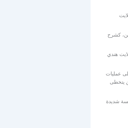
لايت
ين، كشرح
ايت هندي
لى عمليات
ن يتخطى
فسة شديدة