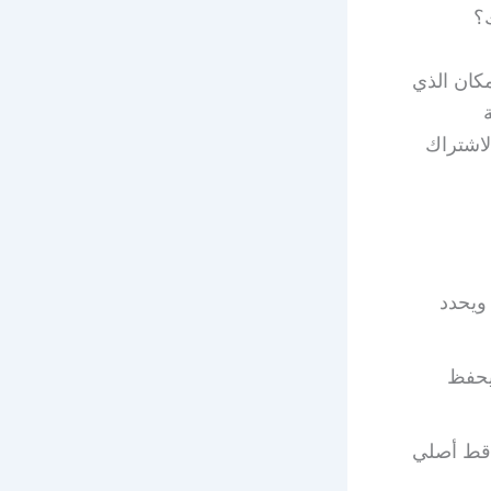
؟
كان الذي
م فني ستلايت 51516050 لطلب الاشتراك
ويحدد
يحفظ
اقط أصلي