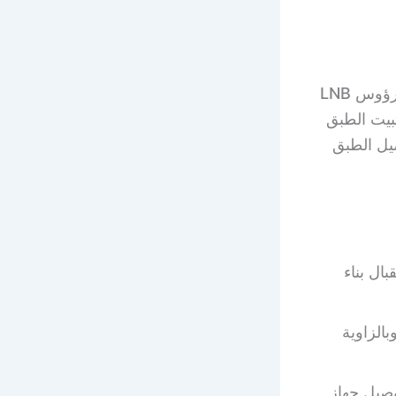
يوفر فني ستلايت هندي حطين أفضل قطع الغيار الخاصة بالستلايت فلدينا رؤوس LNB
ثبيت الطبق
يل الطبق
ال بناء
الزاوية
وصيل جهاز