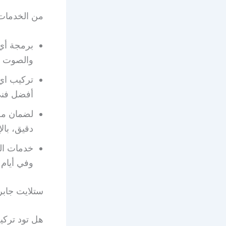
من الخدمات 
برمجة أي 
والصوت و
تركيب اي 
أفضل فني
لضمان محا
دقيق، بال
خدمات ال
وفي أيام 
ستلايت جابر
هل تود ترك