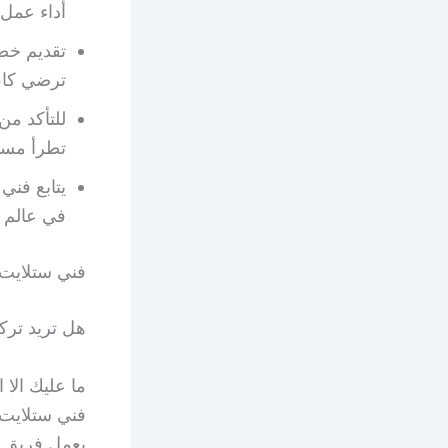
أداء عمل 
تقديم خص
ترضي كافة
للتأكد من
تطرأ مستق
يتابع فني
في عالم ا
فني ستلايت 
هل تريد تر
فني ستلايت 
يعمل فريق ا