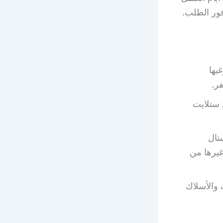
فور الطلب.
بها
ر.
 ستلايت
تال
يرها من
والأسلاك