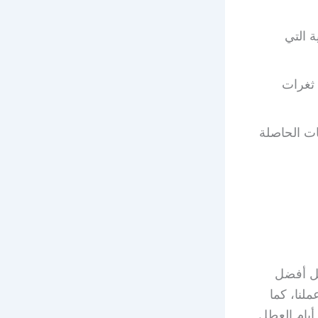
 التي
 ثغرات
ات الحاصلة
 ستلايت جابر العلي 51516050 وسيصل أفضل
لنا، كما
أيام العطل