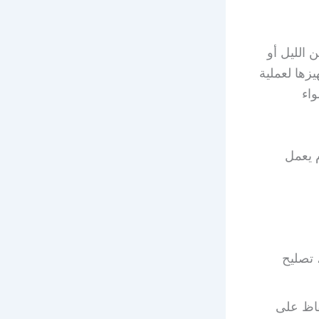
لكويت 51516050 بأي وقت من الليل أو
زها لعملية
واء
م يعمل
 تصليح
فاظ على