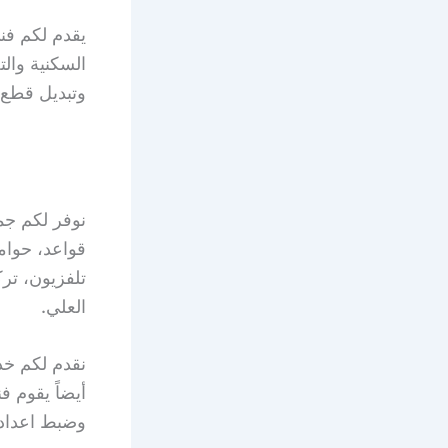
يقدم لكم فن
السكنية والت
وتبديل قطع 
نوفر لكم جمي
قواعد، حوام
تلفزيون، تر
العلي.
نقدم لكم خ
أيضاً يقوم 
وضبط اعداداته