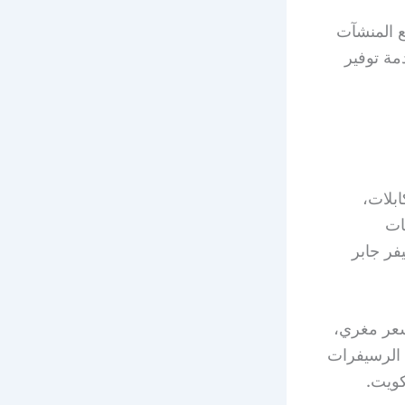
ع المنشآت
مة توفير
ابلات،
ات
فر جابر
عر مغري،
 الرسيفرات