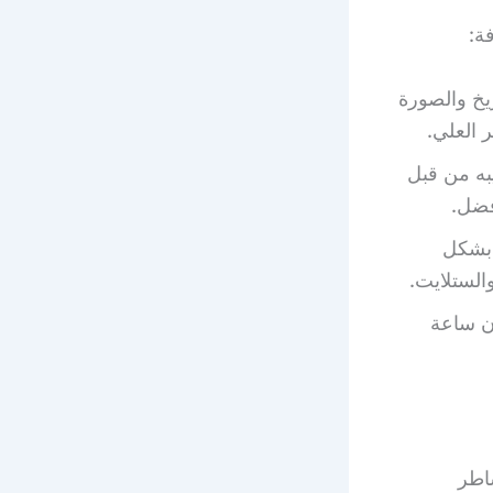
ة:
يخ والصورة
 العلي.
به من قبل
فضل.
 بشكل
الستلايت.
ن ساعة
اطر