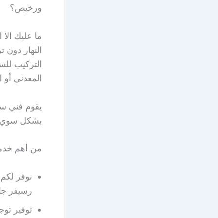
ورخيص؟
النهار دون 
التركيب للست
المعدني أو ا
يقوم فني ست
بشكل سوي وآ
من أهم خدما
نوفر لكم
رسيفر جاب
توفير توج