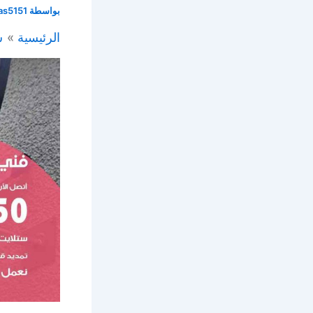
بواسطة
as5151
الرئيسية
س