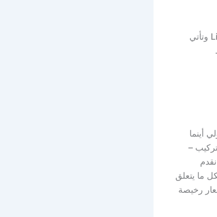
كما نستطيع توفير المزيد منها وأغلبها تمتلك أنظمة تشغيل Linux – android وتأتي
 أينما
تركيب –
نقدم
ل ما يتعلق
عار رخيصة