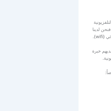
تلفزيونية
حن لدينا
wi).
ديهم خبرة
اً: