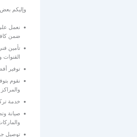
وإليكم بعض الخدمات ال
نعمل على
ضمن كافة
تأمين فني
القنوات 
توفير أفضل اشتراك 
نقوم بتوفي
والمراكز ا
خدمة ترك
صيانة وتص
والماركات
توصيل جم