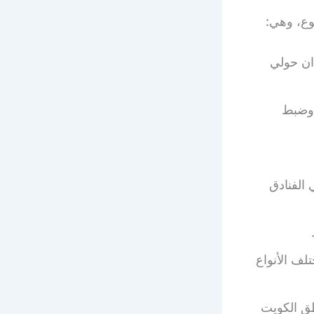
ان حولي
 وضبط
 الفنادق
لف الأنواع
ق الكويت