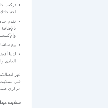
تركيب حا
احتياجاتك.
نقدم خدما
بالإضافة 
والإكسسوا
بيع شاشات
لدينا أف
العادي وا
فني ستلايت
مركزي ضمن ا
ستلايت ميدا