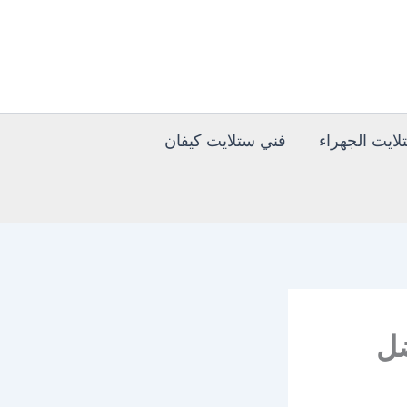
ايت الجهراء
فني ستلايت كيفان
 51516050 افضل