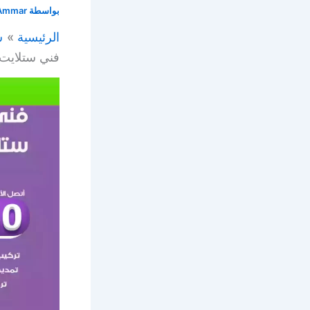
بواسطة
Ammar
الرئيسية
س
فني ستلايت ميدان حولي 516050