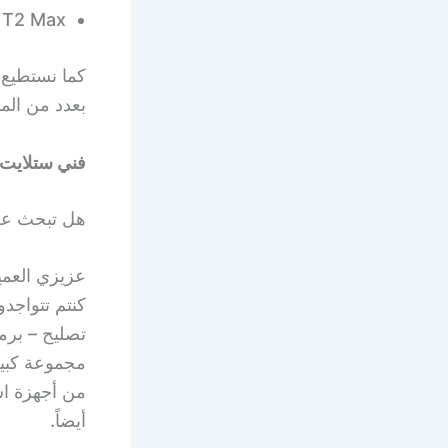
 T2 Max.
بعدد من المواص
فني ستلايت 
هل تبحث عن
عزيزي العمي
كنتم تتواجدو
تصليح – برم
مجموعة كبير
من أجهزة اس
أيضاً.