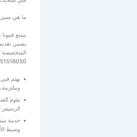
ما هي مميز
يتمتع فنيون
يضمن تقديم 
المتخصصة لإ
51516050 لنوفر لكم:
يهتم فني 
وملتزمة، 
يقوم الفن
الرسيفر 
خدمة متمي
وضبط الأج