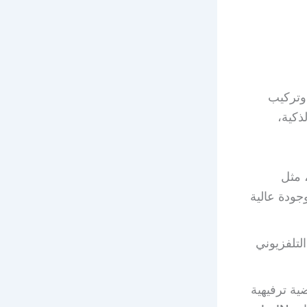
وتركيب
ذكية،
 مثل
ة وجودة عالية
لتلفزيوني
التميز التي تحتوي على 76 قناة رياضية ترفيهية