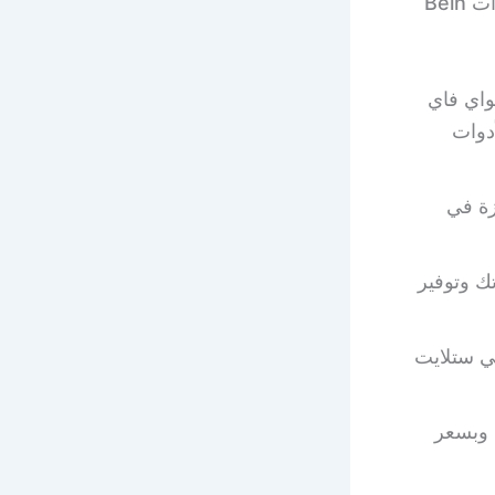
والترفيهية، بالإضافة إلى رصيد مجاني في متجر Bein ON DEMAND وقنوات Bein
واي فاي
أدوات
زة في
تك وتوفير
ي ستلايت
 وبسعر