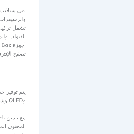
فني ستلايت 
والرسيفرات 
القنوات والم
تصفح الإنتر
وOLED وشاشات الكريستال السائل، بجودة عالية وتركيبها بواسطة فريق متخصص.
المحتوى الم