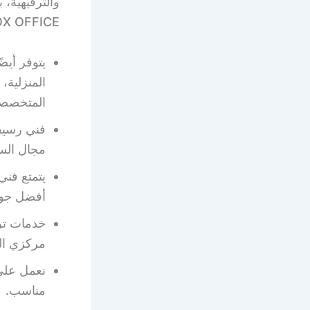
BOX OFFICE، كما نوفر لكم ا
يتوفر أيض
المنزلية،
المتخصصة 
فني رسيف
مجال الس
يتمتع فني
أفضل جودة
خدمات ترك
مركزي ال
نعمل على
مناسب.