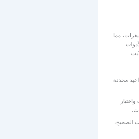
يفرات، مما
أدوات
ايت
اعيد محددة
 واختيار
ت.
ت الصحيح،