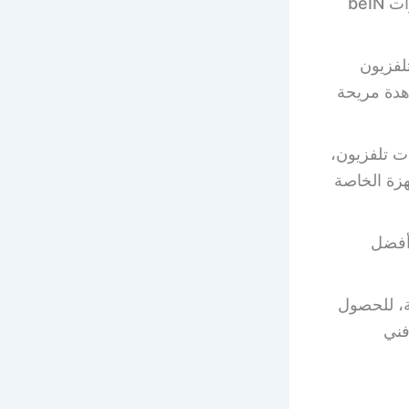
متنوعة، بالإضافة إلى رصيد مجاني في متجر beIN ON DEMAND وقنوات beIN
لفزيون
اهدة مريحة
 تلفزيون،
هزة الخاصة
أفضل
ة، للحصول
فني