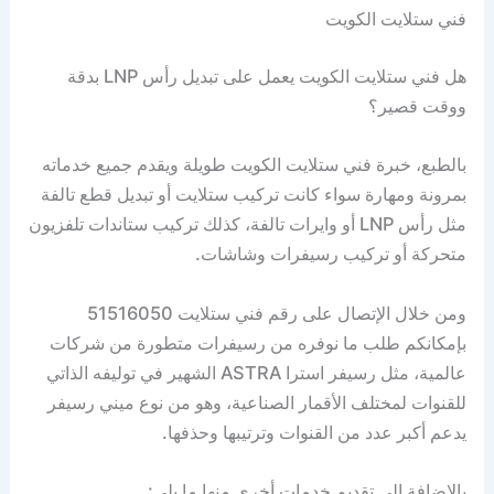
فني ستلايت الكويت
هل فني ستلايت الكويت يعمل على تبديل رأس LNP بدقة
ووقت قصير؟
بالطبع، خبرة فني ستلايت الكويت طويلة ويقدم جميع خدماته
بمرونة ومهارة سواء كانت تركيب ستلايت أو تبديل قطع تالفة
مثل رأس LNP أو وايرات تالفة، كذلك تركيب ستاندات تلفزيون
متحركة أو تركيب رسيفرات وشاشات.
ومن خلال الإتصال على رقم فني ستلايت 51516050
بإمكانكم طلب ما نوفره من رسيفرات متطورة من شركات
عالمية، مثل رسيفر استرا ASTRA الشهير في توليفه الذاتي
للقنوات لمختلف الأقمار الصناعية، وهو من نوع ميني رسيفر
يدعم أكبر عدد من القنوات وترتيبها وحذفها.
بالإضافة إلى تقديم خدمات أخرى منها ما يلي: