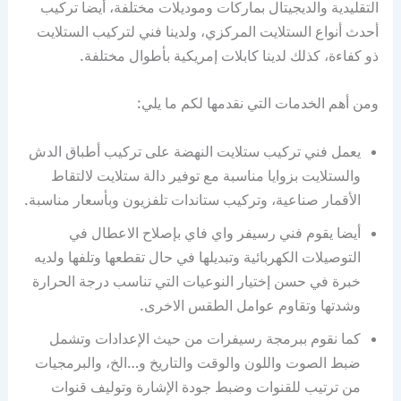
التقليدية والديجيتال بماركات وموديلات مختلفة، أيضا تركيب
أحدث أنواع الستلايت المركزي، ولدينا فني لتركيب الستلايت
ذو كفاءة، كذلك لدينا كابلات إمريكية بأطوال مختلفة.
ومن أهم الخدمات التي نقدمها لكم ما يلي:
يعمل فني تركيب ستلايت النهضة على تركيب أطباق الدش
والستلايت بزوايا مناسبة مع توفير دالة ستلايت لالتقاط
الأقمار صناعية، وتركيب ستاندات تلفزيون وبأسعار مناسبة.
أيضا يقوم فني رسيفر واي فاي بإصلاح الاعطال في
التوصيلات الكهربائية وتبديلها في حال تقطعها وتلفها ولديه
خبرة في حسن إختيار النوعيات التي تناسب درجة الحرارة
وشدتها وتقاوم عوامل الطقس الاخرى.
كما نقوم ببرمجة رسيفرات من حيث الإعدادات وتشمل
ضبط الصوت واللون والوقت والتاريخ و…الخ، والبرمجيات
من ترتيب للقنوات وضبط جودة الإشارة وتوليف قنوات