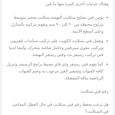
وهناك خدمات أخرى كثيرة منها ما يلي:
يؤمن فني تصليح ستلايت النهضة ستلايت بحجم متوسط
يتراوح محيطة من ٦٠ إلى ٩٠ سم ونقوم بتركيبه بالمنازل
وعلى أسطح الأبنية.
ويعمل فني ستلايت الكويت على تركيب ستاندات تلفزيون
وتركيب مقوي سيرفس وحامل شاشة متحرك، وأيضا لدينا
فني تركيب رسيفر نت وفني رسيفر النهضة.
كما يقوم فني رسيفر واي فاي بضبط برامج الرسيفر وتنزيل
كافة القنوات وتشفير الغير مرغوب به وضم القنوات
الرياضية بباقة المفضلة.
رقم فني ستلايت
هل ترغب بحفظ رقم فني ستلايت في حال العطل المفاجئ
في الستلايت؟