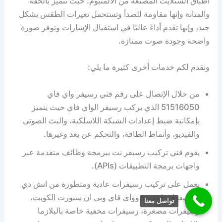
أطباق الستلايت المصنعة من الألمنيوم: حيث تتميز بالخفة
والمتانة وإنها مقاومة للصدأ وتستحمل تغيرات الطقس بشكل
جيد، وإنها تقدم أداءً عاليًا في استقبال الإشارات وتوفر صورة
واضحة وجودة صوت ممتازة.
ونقدم لكم خدمات أخرى كثيرة ما يلي:
من خلال الإتصال على رقم فني رسيفر واي فاي
51516050 الذي يركب رسيفر الواي فاي حيث يتميز
بإمكانية ضبط إعدادات الشبكة اللاسلكية، والبث الصوتي
والفيديو، وأنماط الطاقة، والتحكم عن بعد وغيرها.
يقوم فني تركيب رسيفر نت ببرمجة وظائف متقدمة عبر
واجهات برمجة التطبيقات (APIs).
نعمل على تركيب رسيفرات عادية ومتطورة من اتش دي
ورسيفرات اندرويد وواي فاي وبي ان سبورت الكويت،
تواصل معنا
رسيفرات مصغرة، رسيفرات مخفية خاصة بالبلازما