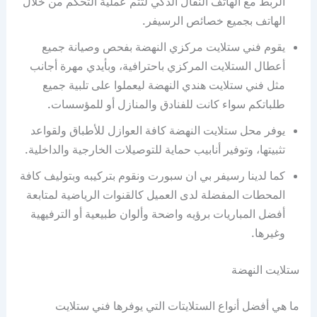
الربط مع الهاتف النقال الذكي لتتم عملية التحكم من خلال
الهاتف بجميع خصائص الرسيفر.
يقوم فني ستلايت مركزي النهضة بفحص وصيانة جميع
أعطال الستلايت المركزي باحترافية، وبأيدي مهرة أجانب
مثل فني ستلايت هندي النهضة ليعملوا على تلبية جميع
طلباتكم سواء كانت للفنادق والمنازل أو للمؤسسات.
يوفر محل ستلايت النهضة كافة العوازل للأطباق ولقواعد
تثبيتها، وتوفير أنابيب حماية للتوصيلات الخارجية والداخلية.
كما لدينا رسيفر بي ان سبورت ونقوم بتركيبه وبتوليف كافة
المحطات المفضلة لدى العميل كالقنوات الرياضية لمتابعة
أفضل المباريات برؤيه واضحة وألوان طبيعية أو الترفيهية
وغيرها.
ستلايت النهضة
ما هي أفضل أنواع الستلايتات التي يوفرها فني ستلايت