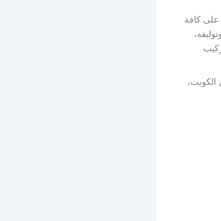
على كافة
توليفه،
ركيب
 الكويت،