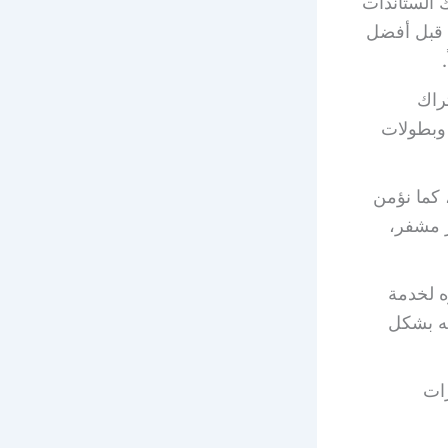
 الستاندات
 قبل أفضل
اشتراك
 وبطولات
 كما نؤمن
يفر نت، رسيفر HD 4k ورسيفر مشفر،
ه لخدمة
به بشكل
زات