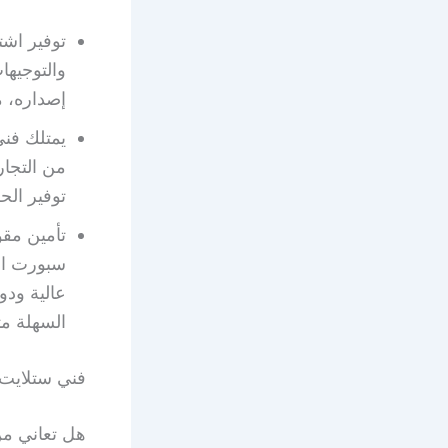
والتوجيها
إصداره، م
يمتلك فني
من التجا
توفير الح
سبورت الس
عالية ودو
السهلة مث
فني ستلايت 
هل تعاني من 