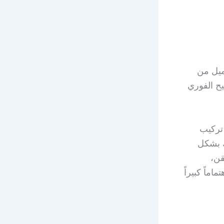
ميل من
يح الفوري
تركيب
ك بشكل
قن،
اماً كبيراً