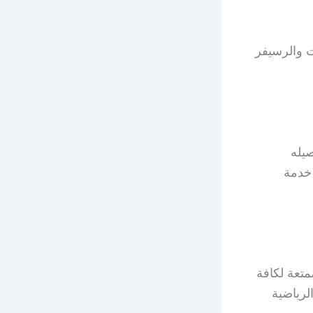
ت والرسيفر
يله
 خدمة
ة ممتعة لكافة
لرياضية