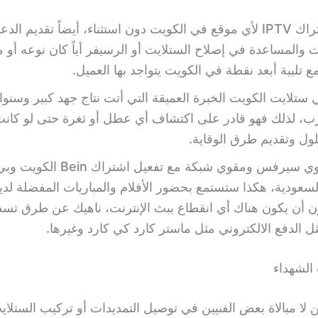
توفير اشتراك IPTV لأي موقع في الكويت دون استثناء، أيضاً تقديم ال
ت والمساعدة في إصلاح الستلايت أو الرسيفر أياً كان نوعه أو م
ع تلبية أبعد نقطة في الكويت يتواجد بها العميل.
 ستلايت الكويت الخبرة العميقة التي أتت نتاج جهد كبير وسنو
رب، لذلك فهو قادر على اكتشاف أي عطل أو ثغرة حتى لو كان
لول وتقديم طرق الوقاية.
تأمين مقوي سيرفس ومقوي شبكة مع تفعيل اشتراك ein
عودية، هكذا ستستمع بحضور الأفلام والمباريات المفضلة لدي
ن أن يكون هناك أي انقطاع ببث الإنترنت، ناهيك عن طرق تسديد
ل الدفع الالكتروني مثل ماستر كارد كي كارد وغيرها.
الشهداء
لا مبالاة بعض الفنيين في توصيل التمديدات أو تركيب الستلاي