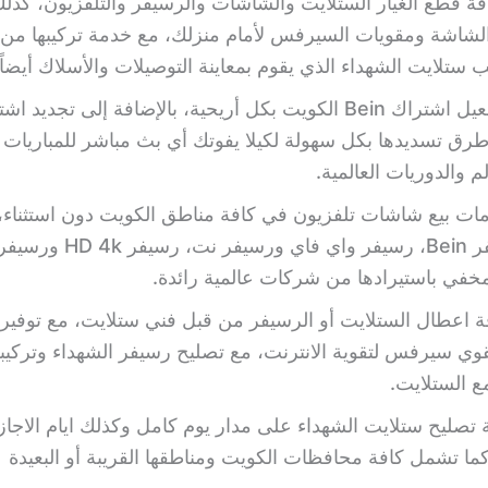
ة قطع الغيار الستلايت والشاشات والرسيفر والتلفزيون، كذلك
لشاشة ومقويات السيرفس لأمام منزلك، مع خدمة تركيبها من
 ستلايت الشهداء الذي يقوم بمعاينة التوصيلات والأسلاك أيضاً.
تسهيل تفعيل اشتراك Bein الكويت بكل أريحية، بالإضافة إلى تجديد 
طرق تسديدها بكل سهولة لكيلا يفوتك أي بث مباشر للمباريات
م والدوريات العالمية.
ات بيع شاشات تلفزيون في كافة مناطق الكويت دون استثناء،
لكم رسيفر Bein، رسيفر واي فاي ورس
خفي باستيرادها من شركات عالمية رائدة.
ة اعطال الستلايت أو الرسيفر من قبل فني ستلايت، مع توفير
وي سيرفس لتقوية الانترنت، مع تصليح رسيفر الشهداء وتركي
 الستلايت.
 تصليح ستلايت الشهداء على مدار يوم كامل وكذلك ايام الاجا
 كما تشمل كافة محافظات الكويت ومناطقها القريبة أو البعيدة