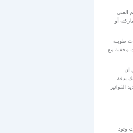
دعم الفني
اركته أو
ات طويلة
ت مخفية مع
B الكويت وبي ان
ك بدقة
 الفواتير
ت وتود