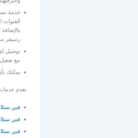
والترفيهية
خدمة تصل
القنوات ا
بالإضافة
رسيفر مخ
توصيل اي 
مع تفعيل اشتراك IPTV من قب
يمكنك بأي 
نقدم خدمات 
فني ستلا
فني ستلاي
فني ستلا