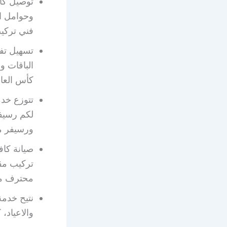
توصيل كاف
وحوامل ا
فني تركيب
الباقات و
كأس العال
تتوزع خدم
ورسيفر م
صيانة كاف
تركيب مق
محترف مع
نتيح خدمة
والاعياد،