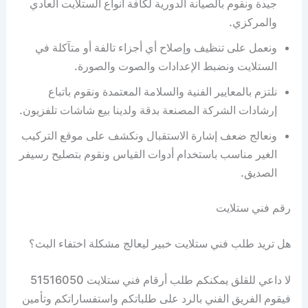
جيدة ونقوم بالصيانة الدورية لكافة أنواع الستلايت العادي
والمركزي.
ونعمل على تنظيف وإصلاح أي أجزاء تالفة أو متآكلة في
الستلايت ونضبط الإعدادات والصوت والصورة.
نلتزم بالمعايير الفنية والسلامة المعتمدة ونقوم باتباع
إرشادات الشركة المصنعة بدقة ولدينا بيع شاشات تلفزيون.
ونعالج ضعف إشارة الاستقبال ونكشف على موقع التركيب
الغير مناسب باستخدام أدوات القياس ونقوم بتصليح رسيفر
الصديق.
رقم فني ستلايت
هل تريد طلب فني ستلايت خبير ليعالج مشكلة اختفاء البث؟
لا داعي للقلق يمكنكم طلب أرقام فني ستلايت 51516050
فيقوم الفريق الفني بالرد على طلباتكم واستفساراتكم وتأمين