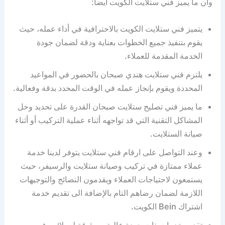
وان ما يميز فني ستلايت الكويت أيضا:
يتميز فني ستلايت الكويت بالاحترافية في أداء عمله، حيث
يقوم بتنفيذ جميع الخطوات بعناية ودقة لضمان جودة
الخدمة المقدمة للعملاء.
يلتزم فني ستلايت هندي صبحان بالحضور في المواعيد
المحددة ويقوم بإنجاز عمله في الوقت المحدد بدقة وفعالية.
ما يميز فني تصليح ستلايت صبحان القدرة على تحديد وحل
المشاكل التقنية التي قد تواجهه أثناء عملية التركيب أو أثناء
صيانة الستلايت.
وعند التواصل على ارقام فني ستلايت يتوفر لدينا خدمة
عملاء ممتازة في تركيب وصيانة ستلايت والرسيفر، حيث
يستمعون لاحتياجات العملاء ويقدمون النصائح والتوجيهات
اللازمة لضمان رضاهم التام بالإضافة الى تقديم خدمة
اشتراك Bein الكويت.
تقديم خدمات ذات جودة عالية وموثوقة لعملائهم في