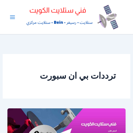
خطي
لى
لمحتوى
ترددات بي ان سبورت