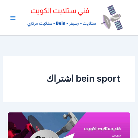
خطي
لى
لمحتوى
bein sport اشتراك