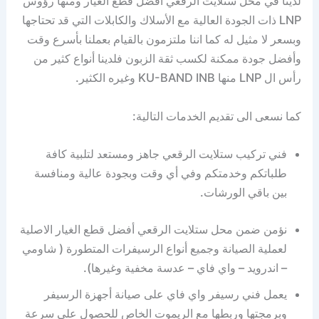
لدينا في محل ستلايت الرقعي أفضل قطع الغيار ومنها رؤوس
LNP ذات الجودة العالية مع الأسلاك والكابلات التي قد تحتاجها
وبسعر لا مثيل له كما اننا ملتزمون بالقيام بعملنا بأسرع وقت
وأفضل جودة ممكنة لكسب ثقة الزبون فلدينا أنواع كثير من
رأس ال LNP منها KU-BAND INB وغيره الكثير.
كما نسعى الى تقديم الخدمات التالية:
فني تركيب ستلايت الرقعي جاهز ومستعد لتلبية كافة
طلباتكم وخدمتكم وفي أي وقت وبجودة عالية ومنافسة
بين باقي الورشات.
نؤمن ضمن محل ستلايت الرقعي أفضل قطع الغيار الاصلية
لعملية الصيانة وجميع أنواع الرسيفرات المتطورة ( شاومي
– اندرويد – واي فاي – عدسة مخفية وغيرها).
يعمل فني رسيفر واي فاي على صيانة أجهزة الرسيفر
وبرمجتها وربطها مع الريموت الخاص للحصول على سرعة