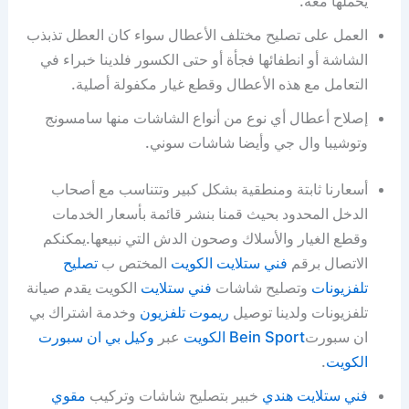
يحملها معه.
العمل على تصليح مختلف الأعطال سواء كان العطل تذبذب
الشاشة أو انطفائها فجأة أو حتى الكسور فلدينا خبراء في
التعامل مع هذه الأعطال وقطع غيار مكفولة أصلية.
إصلاح أعطال أي نوع من أنواع الشاشات منها سامسونج
وتوشيبا وال جي وأيضا شاشات سوني.
أسعارنا ثابتة ومنطقية بشكل كبير وتتناسب مع أصحاب
الدخل المحدود بحيث قمنا بنشر قائمة بأسعار الخدمات
وقطع الغيار والأسلاك وصحون الدش التي نبيعها.يمكنكم
الاتصال برقم
فني ستلايت الكويت
المختص ب
تصليح
تلفزيونات
وتصليح شاشات
فني ستلايت
الكويت يقدم صيانة
تلفزيونات ولدينا توصيل
ريموت تلفزيون
وخدمة اشتراك بي
ان سبورت
Bein Sport الكويت
عبر
وكيل بي ان سبورت
الكويت
.
فني ستلايت هندي
خبير بتصليح شاشات وتركيب
مقوي