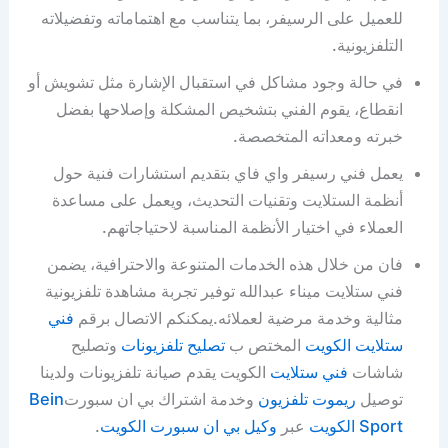
للعميل على الرسيفر، بما يتناسب مع اهتماماته وتفضيلاته
التلفزيونية.
في حالة وجود مشاكل في استقبال الإشارة مثل تشويش أو
انقطاع، يقوم الفني بتشخيص المشكلة وإصلاحها بفضل
خبرته ومعداته المتخصصة.
يعمل فني رسيفر واي فاي بتقديم استشارات فنية حول
أنظمة الستلايت وتقنيات التحديث، ويعمل على مساعدة
العملاء في اختيار الأنظمة المناسبة لاحتياجاتهم.
فان من خلال هذه الخدمات المتنوعة والاحترافية، يضمن
فني ستلايت ميناء عبدالله توفير تجربة مشاهدة تلفزيونية
مثالية وخدمة مرضية لعملائه.يمكنكم الاتصال برقم
فني
ستلايت الكويت
المختص ب
تصليح تلفزيونات
وتصليح
شاشات
فني ستلايت
الكويت يقدم صيانة تلفزيونات ولدينا
توصيل
ريموت تلفزيون
وخدمة اشتراك بي ان سبورت
Bein
Sport الكويت
عبر
وكيل بي ان سبورت الكويت
.