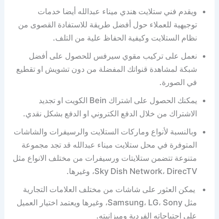
ويقدم فني ستلايت هندي ميناء عبدالله أيضا خدمات
توجيهية للعملاء حول أفضل طريقة للاستفادة القصوى من
نظام الستلايت وكيفية الحفاظ علية من التلف.
نعمل على تركيب مقوي سيرفس للحصول على أفضل
شبكة لمشاهدة قنواتك المفضلة من دون تشويش او تقطيع
في الصورة.
يمكنك الحصول على اشتراك Bein الكويت او تجديد
الاشتراك من خلال الدفع الكتروني او الدفع بشكل نقدي.
وبالنسبة لأنواع وماركات الستلايت والرسيفرات والشاشات
المتوفرة في محل ستلايت ميناء عبدالله قد تجد مجموعة
متنوعة تتضمن ستلايتات ورسيفرات من مختلف الانواع مثل
Sky Dish Network، DirecTV، وغيرها.
يمكن العثور على شاشات من مختلف العلامات التجارية
مثل Samsung، LG، Sony، وغيرها ويعتمد اختيار العميل
على احتياجاته الفردية وميزانيته.