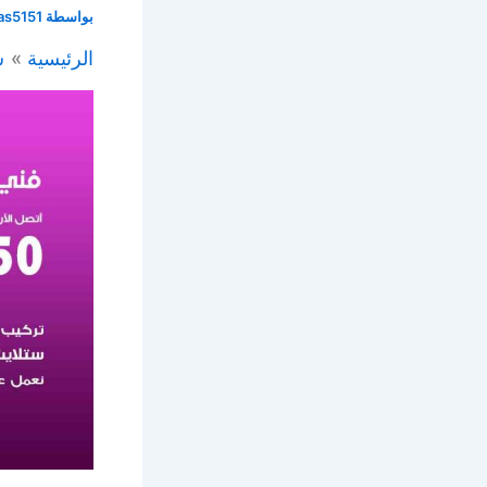
بواسطة
as5151
الرئيسية
س