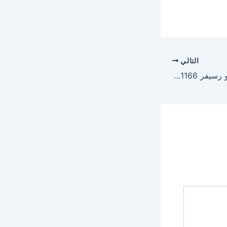
التالي
توصيل ريموت تلفزيون و رسيفر 66041166 توصيل ريموت مكيف