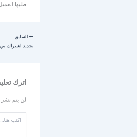
طلبها العمي
السابق
اترك تعليقا
لن يتم نشر ع
اكتب
هنا...