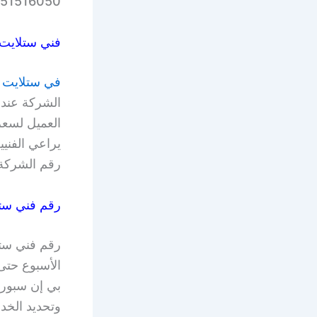
51516050.
فني ستلايت
في ستلايت
ع
الشركة عندم
العميل لسعر 
يراعي الفني
رقم الشركة للاس
رقم فني ستل
الأسبوع حتى 
بي إن سبورت
وتحديد الخد