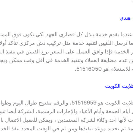
 هندي
ندما يقدم خدمة يبذل كل قصارى الجهد لكي تكون فوق الممتا
ا ترسل الفنيين لتنفيذ خدمة مثل تركيب دش مركزي تتأكد أول
الخدمة فإذا وافق العميل على السعر يرع الفنيين في تنفيذ ال
ين عدم مضايقة العملاء وتنفيذ الخدمة في أقل وقت ممكن وبجو
تعلام هو 51516050.
ايت الكويت
رقم فني ستلايت الكويت هو 51516959، والرقم مفتوح طوال اليوم 
أيام الجمعة وأيام الأعياد والإجازات الرسمية، الشركة أيضا تت
 لأنها احد وكلاء لشركة المعتمدين ، ويمكن للعميل الاتصال ب
مة ثم تحديد موعد تنفيذها ومن ثم في الوقت المحدد تنفذ الخدم