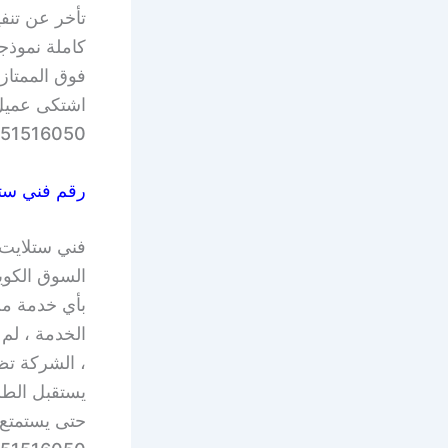
تأخر عن تنفي
كاملة نموذج
فوق الممتاز
اشتكى عميل 
51516050.
رقم فني ستل
فني ستلايت 
السوق الكويت
بأي خدمة من
الخدمة ، لم
، الشركة تظ
يستقبل الطل
حتى يستمتع ا