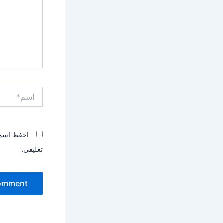
اسم*
احفظ اسمي،
تعليقي.