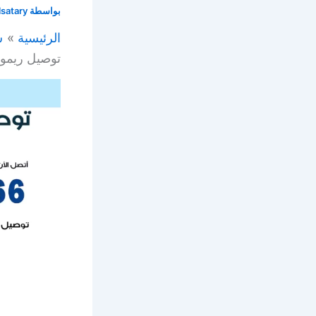
بواسطة
lsatary
الرئيسية
س
توصيل ريموت تلفزيون 