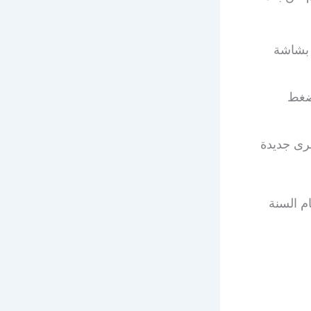
 بشاشة
لضغط
خرى جديدة
م السنة