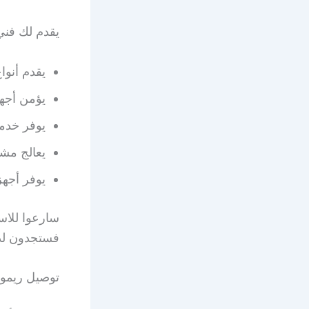
يقدم لك فني
يقدم أنو
يؤمن أجهزة 
يوفر خدمة
يعالج مشا
يوفر أجهز
سارعوا للاس
فستجدون لدي
توصيل ريمو