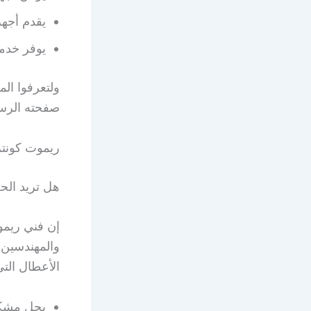
يقدم أجهز
يوفر خدم
ولتعرفوا ال
صفحته الرس
ريموت كونت
هل تريد الح
إن فني ريمو
والمهندسين 
الأعطال التي
يحل مشكلة