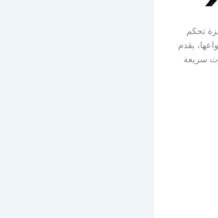
زة تحكم
اعها، يقدم
 خدمة توصيل ريموت سريعة