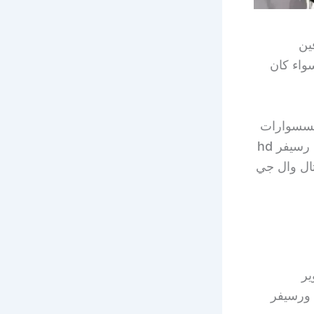
ين
واء كان
اكسسوارات
الخاصة بهم، بالإضافة إلى جميع أنواع وماركات الريسفرات والشاشات مثل رسيفر hd
ات بلازما وديجيتال وال جي
ير
 ورسيفر