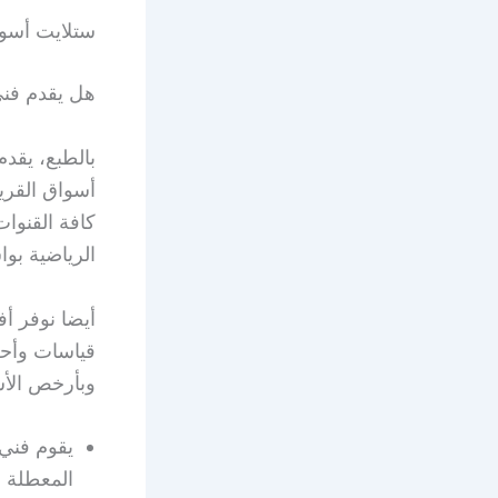
ستلايت أسوا
هل يقدم فن
بالطبع، يقد
أسواق القري
كافة القنوات
الرياضية بو
أيضا نوفر أ
وبأرخص الأس
يقوم فني
المعطلة أ