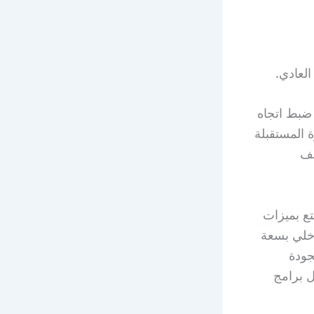
لعادي.
 ضبط اتجاه
 المستقبلة
ئف
م، يتمتع بميزات
جهاز تخزين داخلي بسعة
لجودة
WI-FI ترفيهية، ودليل برامج