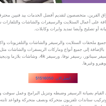
ق القرين، متخصصون لتقديم أفضل الخدمات بيد فنيين محترف
افة على أعمال الستلايت والرسيفرات والشاشات والتلفازات س
نة أو تصليح وأيضا تمديد وايرات وكابلات.
ميع ملحقات الستلايت والرسيفر والشاشات والتلفزيونات و
واي فاي، رسيفر سيناتور، رسيفر نوفا، ورسيفر 4k، وشاش
يرو وغيرها.
اتصل الان: 51516050
ى القيام بصيانة الرسيفر وضبطه وتنزيل البرامج وعمل سوفت و
وتركيب ستاندات تلفزيون متحركة ونصف متحركة وقواعد ثابته