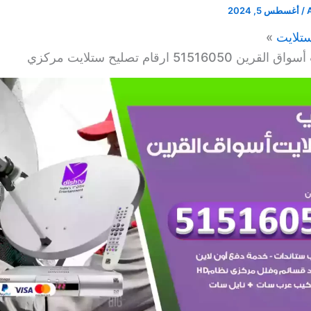
/
أغسطس 5, 2024
تلايت
5151605 ارقام تصليح ستلايت مركزي