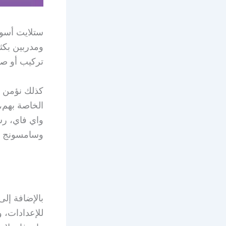
ستلايت أسوا
ومدربين بكث
تركيب أو صيا
كذلك نؤمن ج
وسامسونج وه
بالإضافة إل
للإعدادات، 