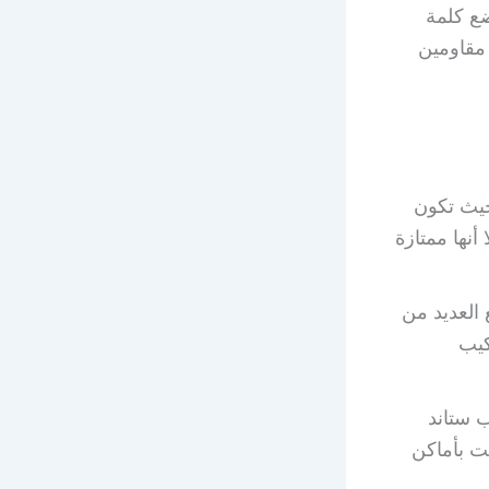
ضع كلمة
غي مقاومين
حيث تكون
أنها ممتازة
يفر واي فاي مع العديد من
ي لتركيب
 ستاند
ت بأماكن