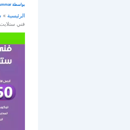
بواسطة
Ammar
الرئيسية
س
فني ستلايت أسواق القرين 0