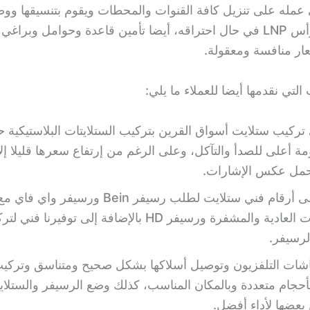
ى عمله على تنزيل كافة القنوات والمحطات ويقوم بتنسيقها وو
سر وتغيير رأس LNP في حال احتراقه، أيضا تأمين قاعدة وحوامل وبرا
عار منافسة ومعقولة.
لتي نقدمها أيضا للعملاء ما يلي:
تركيب ستلايت أسواق القرين بتركيب الستلايتات البلاستيكية 
ة أعلى للصدأ والتآكل، وعلى الرغم من إرتفاع سعرها قليلا إلا 
تحمل عكس الإشارات.
اتصلوا على أرقام فني ستلايت لطلب رسيفر Bein ورس
الرسيفرات العادية والمشفرة ورسيفر HD بالإضافة إلى توفيرنا فن
لرسيفر.
شات التلفزيون وتوصيل أسلاكها بشكل صحيح ومتناسق وتركيب
أحجام متعددة وبالمكان المناسب، كذلك وضع الرسيفر والستلاي
بعضها لأداء أفضل.