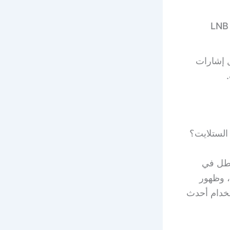
يؤمن محل بيع شاشات تلفزيون كابلات توصيل وأطباق ولواقط ورؤوس LNB
ل إشارات
الستلايت؟
عطل في
، وظهور
باستخدام أحدث