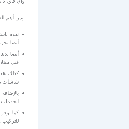
واي فاي لا ي
ومن أهم الخ
نقوم باست
أيضا نحرص
أيضا لدين
فني ستلايت 51516050 لطلب هذه ال
كذلك نقد
شاشات تل
بالإضافة 
الخدمات ا
للتركيب و