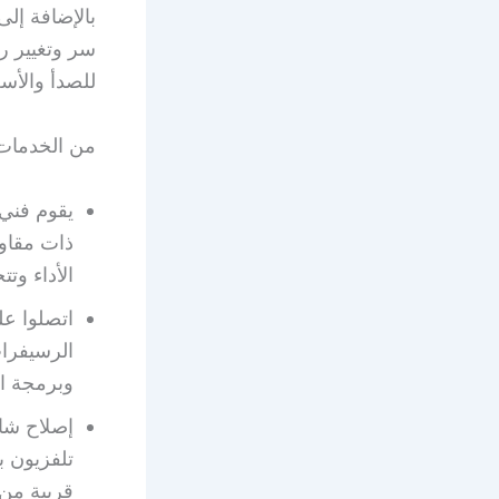
بالإضافة إل
للصدأ والأس
من الخدمات ا
يقوم فني 
ذات مقاوم
الأداء وت
وبرمجة ا
إصلاح شا
تلفزيون ب
قريبة من 