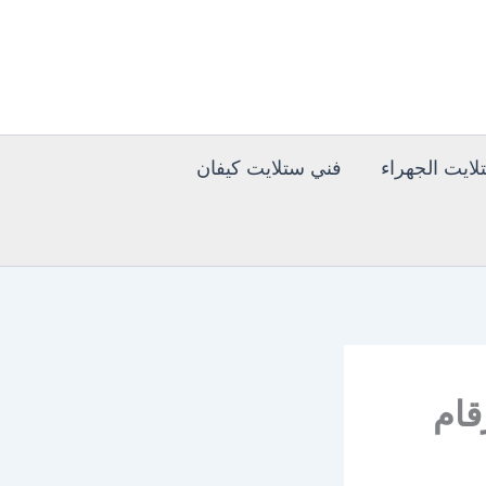
ايت الجهراء
فني ستلايت كيفان
اق القرين 51516050 ارقام