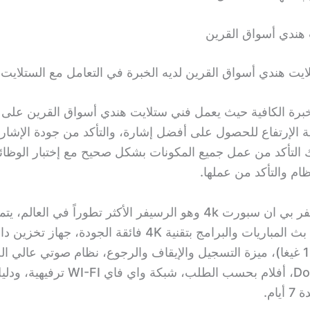
هندي أسواق القرين
يت هندي أسواق القرين لديه الخبرة في التعامل مع الستلايت ا
لخبرة الكافية حيث يعمل فني ستلايت هندي أسواق القرين على
ة الإرتفاع للحصول على أفضل إشارة، والتأكد من جودة الإشارة
ك التأكد من عمل جميع المكونات بشكل صحيح مع إختبار الوظا
ظام والتأكد من عملها.
نستورد رسيفر بي ان سبورت 4k وهو الرسيفر الأكثر تطوراً في العال
كثيرة أهمها: بث المباريات والبرامج بتقنية 4K فائقة الجودة، 
1 تيرا (1000 غيغا)، ميزة التسجيل والإيقاف والرجوع، نظام صوتي عالي ا
Dolby Atmos، أفلام بحسب الطلب، شبكة واي فاي 
يام.