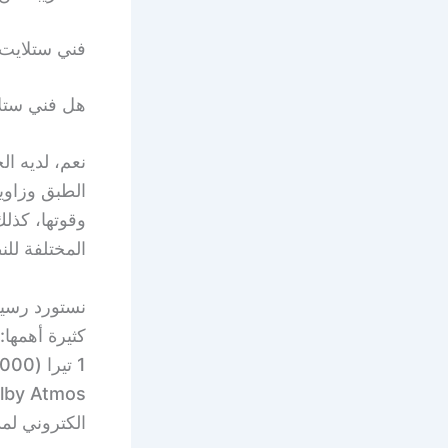
فني ستلايت 
هل فني ستلا
نعم، لديه ا
الطبق وزاوي
وقوتها، كذل
المختلفة للن
الكتروني لمدة 7 أ