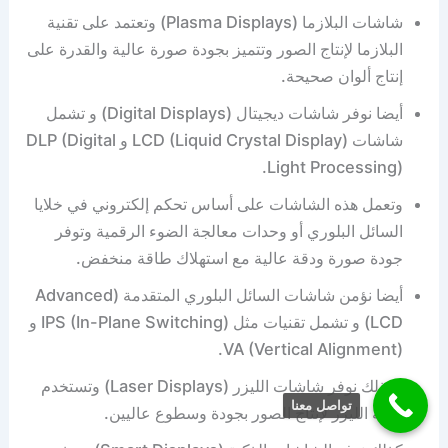
شاشات البلازما (Plasma Displays) وتعتمد على تقنية
البلازما لإنتاج الصور وتتميز بجودة صورة عالية والقدرة على
إنتاج ألوان صحيحة.
أيضا نوفر شاشات ديجيتال (Digital Displays) و تشمل
شاشات LCD (Liquid Crystal Display) و DLP (Digital
Light Processing).
وتعمل هذه الشاشات على أساس تحكم إلكتروني في خلايا
السائل البلوري أو وحدات معالجة الضوء الرقمية وتوفر
جودة صورة ودقة عالية مع استهلاك طاقة منخفض.
أيضا نؤمن شاشات السائل البلوري المتقدمة (Advanced
LCD) و تشمل تقنيات مثل IPS (In-Plane Switching) و
VA (Vertical Alignment).
وكذلك نوفر شاشات الليزر (Laser Displays) وتستخدم
تواصل معنا
تقنية الليزر لإنتاج الصور بجودة وسطوع عاليين.